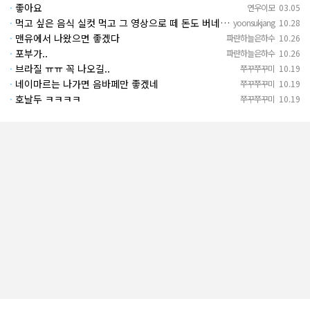
·
좋아요
연우이모
03.05
·
먹고 싶은 음식 실컷 먹고 그 영상으로 떼 돈도 버네 ㄷㄷ. 하고 싶은 것만 하고 부자되네.
yoonsukjang
10.28
·
맨유에서 나왔으면 좋겠다
파란하늘은하수
10.26
·
포부가..
파란하늘은하수
10.26
·
브라질 ㅠㅠ 꼭 나오길..
쭈꾸쭈꾸미
10.19
·
네이마르는 나가면 음바페만 좋겠네
쭈꾸쭈꾸미
10.19
·
호날두 ㅋㅋㅋㅋ
쭈꾸쭈꾸미
10.19