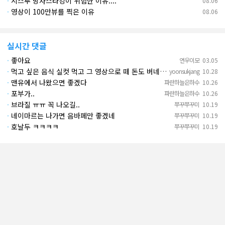
·
시스루 망사스타킹이 위험한 이유....
08.06
·
영상이 100만뷰를 찍은 이유
08.06
실시간 댓글
·
좋아요
연우이모
03.05
·
먹고 싶은 음식 실컷 먹고 그 영상으로 떼 돈도 버네 ㄷㄷ. 하고 싶은 것만 하고 부자되네.
yoonsukjang
10.28
·
맨유에서 나왔으면 좋겠다
파란하늘은하수
10.26
·
포부가..
파란하늘은하수
10.26
·
브라질 ㅠㅠ 꼭 나오길..
쭈꾸쭈꾸미
10.19
·
네이마르는 나가면 음바페만 좋겠네
쭈꾸쭈꾸미
10.19
·
호날두 ㅋㅋㅋㅋ
쭈꾸쭈꾸미
10.19