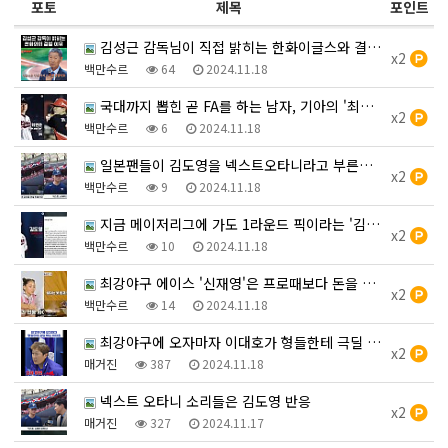
포토
제목
포인트
김성근 감독님이 직접 밝히는 한화이글스와 결별했던 이유.g…
x2
백만수르
64
2024.11.18
국대까지 뽑힌 곧 FA를 하는 남자, 기아의 '최원준' 2…
x2
백만수르
6
2024.11.18
일본팬들이 김도영을 넥스트오타니라고 부른다는 일본기자ㄷㄷㄷ…
x2
백만수르
9
2024.11.18
지금 메이저리그에 가도 1라운드 픽이라는 '김도영'에 대한…
x2
백만수르
10
2024.11.18
최강야구 에이스 '신재영'은 프로때보다 돈을 더 많이 받고…
x2
백만수르
14
2024.11.18
최강야구에 오자마자 이대호가 형들한테 극딜 박은 이유
x2
매거진
387
2024.11.18
넥스트 오타니 소리들은 김도영 반응
x2
매거진
327
2024.11.17