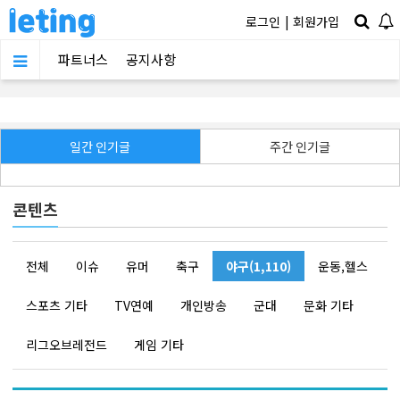
로그인
|
회원가입
파트너스
공지사항
일간 인기글
주간 인기글
콘텐츠
전체
이슈
유머
축구
야구(1,110)
운동,헬스
스포츠 기타
TV연예
개인방송
군대
문화 기타
리그오브레전드
게임 기타