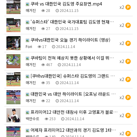
쿠바 vs 대한민국 김도영 주요장면.mp4
x2
매거진
28
2024.11.15
'슈퍼스타' 대한민국 국가대표팀 김도영 현재까지 활약상 모…
x2
매거진
27
2024.11.15
쿠바vs대한민국 오늘 경기 하이라이트 (영상)
x2
Fori
17
2024.11.14
쿠바팀이 전혀 예상치 못한 상황에서 이걸 뛰는 김도영 ㄷㄷ…
x2
매거진
467
2024.11.14
[쿠바vs대한민국] 슈퍼스타 김도영의 그랜드 슬램ㅅㅅㅅㅅㅅ…
x2
매거진
35
2024.11.14
대한민국 vs 대만 하이라이트 [오프닝 라운드 B조]
x2
매거진
22
2024.11.14
프리미어12 대만전 대참사 이후 고영표가 블로그에 올린 글…
x2
백만수르
253
2024.11.14
어제자 프리미어12 대만과의 경기 김도영 1타점 2루타.m…
x2
백만수르
140
2024.11.14