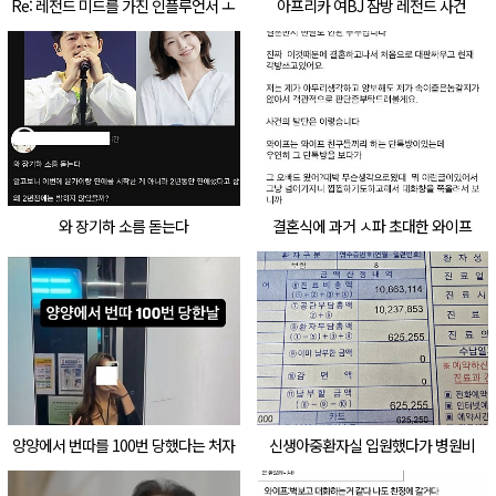
Re: 레전드 미드를 가진 인플루언서 ㅗ
아프리카 여BJ 잠방 레전드 사건
ㅜㅑ(+십9금)
와 장기하 소름 돋는다
결혼식에 과거 ㅅ파 초대한 와이프
양양에서 번따를 100번 당했다는 처자
신생아중환자실 입원했다가 병원비
클라쓰...
1000ㅁ,언이 나왔다....