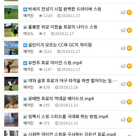
박세리 전성기 시절 완벽한 드라이버 스윙
x2
매거진
1224
2024.11.17
훌륭한 외모 이한솔 프로의 나이스 스윙
x2
마고스
9
2024.11.17
골린이가 모르는 CC와 GC의 차이점
x2
매거진
2211
2024.11.17
유현주 프로 아이언 스윙.mp4
x2
매거진
1167
2024.11.17
여자 골프 프로가 야구 타격을 하면 벌어지는 일.mp4
x2
매거진
839
2024.11.16
공태현 프로의 역대급 페이드샷.mp4
x2
매거진
192
2024.11.15
임팩시 스윙 스피드를 극대화 하는 방법.mp4
x2
매거진
371
2024.11.15
시원한 아이언 스윙을 구사하는 김은선 프로.mp4