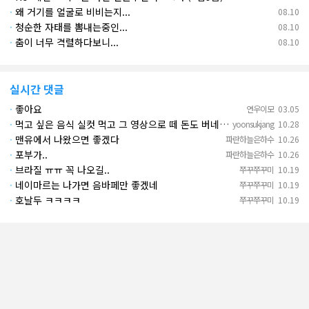
·
왜 거기를 얼굴로 비비는지...
08.10
·
청순한 자태를 뽐내는중인...
08.10
·
춤이 너무 격렬하다보니...
08.10
실시간 댓글
·
좋아요
연우이모
03.05
·
먹고 싶은 음식 실컷 먹고 그 영상으로 떼 돈도 버네 ㄷㄷ. 하고 싶은 것만 하고 부자되네.
yoonsukjang
10.28
·
맨유에서 나왔으면 좋겠다
파란하늘은하수
10.26
·
포부가..
파란하늘은하수
10.26
·
브라질 ㅠㅠ 꼭 나오길..
쭈꾸쭈꾸미
10.19
·
네이마르는 나가면 음바페만 좋겠네
쭈꾸쭈꾸미
10.19
·
호날두 ㅋㅋㅋㅋ
쭈꾸쭈꾸미
10.19