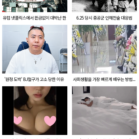
유럽 넷플릭스에서 뜬금없이 대박난 한
6.25 당시 중공군 인해전술 대응법
국 영화
'원정 도박' BJ철구가 고소 당한 이유
사회생활을 가장 빠르게 배우는 방법...
이거 ㄹㅇ임