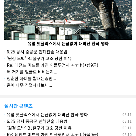
유럽 넷플릭스에서 뜬금없이 대박난 한국 영화
·
6.25 당시 중공군 인해전술 대응법
·
'원정 도박' BJ철구가 고소 당한 이유
·
Re: 레전드 미드를 가진 인플루언서 ㅗㅜㅑ(+십9금)
·
왜 거기를 얼굴로 비비는지...
·
청순한 자태를 뽐내는중인...
·
춤이 너무 격렬하다보니...
실시간 콘텐츠
·
유럽 넷플릭스에서 뜬금없이 대박난 한국 영화
08.11
·
6.25 당시 중공군 인해전술 대응법
08.11
·
'원정 도박' BJ철구가 고소 당한 이유
08.11
·
Re: 레전드 미드를 가진 인플루언서 ㅗㅜㅑ(+십9금)
08.10