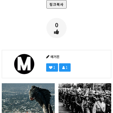
링크복사
0
매거진
1
1