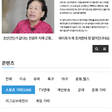
조만간인거 같다는 전원주 치매 근황..
와이프가 제 조카한테 정 떨어진다네요
ㄷㄷ
콘텐츠
전체
이슈
유머
축구
야구
운동,헬스
스포츠 기타(156)
TV연예
개인방송
군대
문화 기타
리그오브레전드
게임 기타