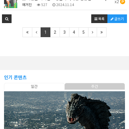
x2
매거진
527
2024.11.14
목록
글쓰기
1
2
3
4
5
인기 콘텐츠
일간
주간