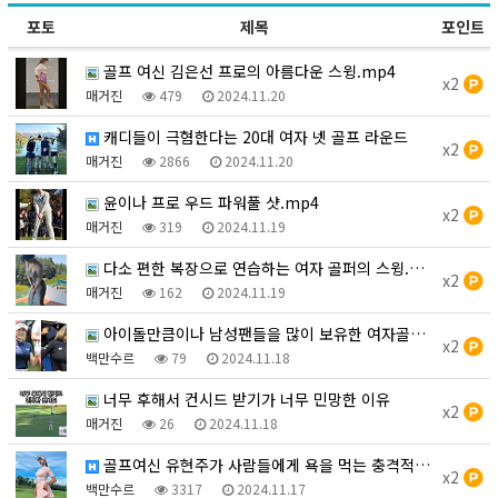
포토
제목
포인트
골프 여신 김은선 프로의 아름다운 스윙.mp4
x2
매거진
479
2024.11.20
캐디들이 극혐한다는 20대 여자 넷 골프 라운드
x2
매거진
2866
2024.11.20
윤이나 프로 우드 파워풀 샷.mp4
x2
매거진
319
2024.11.19
다소 편한 복장으로 연습하는 여자 골퍼의 스윙.mp4
x2
매거진
162
2024.11.19
아이돌만큼이나 남성팬들을 많이 보유한 여자골퍼TOP3에 대…
x2
백만수르
79
2024.11.18
너무 후해서 컨시드 받기가 너무 민망한 이유
x2
매거진
26
2024.11.18
골프여신 유현주가 사람들에게 욕을 먹는 충격적인 이유.mp…
x2
백만수르
3317
2024.11.17