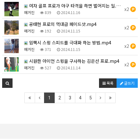
여자 골프 프로가 야구 타격을 하면 벌어지는 일.mp4
x2
매거진
839
2024.11.16
공태현 프로의 역대급 페이드샷.mp4
x2
매거진
192
2024.11.15
임팩시 스윙 스피드를 극대화 하는 방법.mp4
x2
매거진
371
2024.11.15
시원한 아이언 스윙을 구사하는 김은선 프로.mp4
x2
매거진
527
2024.11.14
목록
글쓰기
1
2
3
4
5