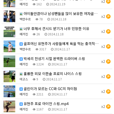
x2
매거진
162
2024.11.19
아이돌만큼이나 남성팬들을 많이 보유한 여자골퍼TOP3에 대…
x2
백만수르
78
2024.11.18
너무 후해서 컨시드 받기가 너무 민망한 이유
x2
매거진
26
2024.11.18
골프여신 유현주가 사람들에게 욕을 먹는 충격적인 이유.mp…
x2
백만수르
3317
2024.11.17
박세리 전성기 시절 완벽한 드라이버 스윙
x2
매거진
1224
2024.11.17
훌륭한 외모 이한솔 프로의 나이스 스윙
x2
마고스
9
2024.11.17
골린이가 모르는 CC와 GC의 차이점
x2
매거진
2211
2024.11.17
유현주 프로 아이언 스윙.mp4
x2
매거진
1167
2024.11.17