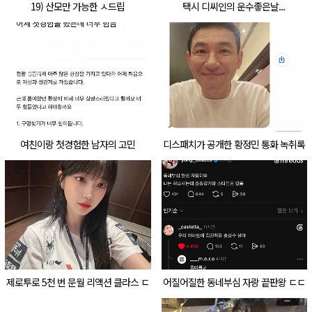
19) 산모만 가능한 ㅅ드립
택시 디씨인의 운수좋은날...
여친이랑 첫경험한 남자의 고민
디스패치가 공개한 황정민 통화 녹취록
ㄷㄷㄷㄷ
제로투로 5천 번 문월 리액션 클라스 ㄷ
어질어질한 동네부심 자랑 끝판왕 ㄷㄷ
ㄷㄷㄷ