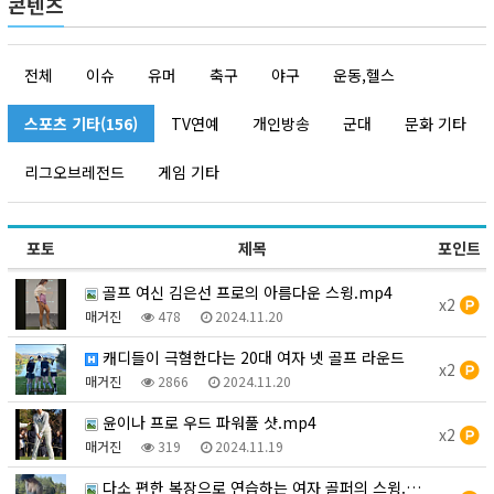
콘텐츠
전체
이슈
유머
축구
야구
운동,헬스
스포츠 기타(156)
TV연예
개인방송
군대
문화 기타
리그오브레전드
게임 기타
포토
제목
포인트
골프 여신 김은선 프로의 아름다운 스윙.mp4
x2
매거진
478
2024.11.20
캐디들이 극혐한다는 20대 여자 넷 골프 라운드
x2
매거진
2866
2024.11.20
윤이나 프로 우드 파워풀 샷.mp4
x2
매거진
319
2024.11.19
다소 편한 복장으로 연습하는 여자 골퍼의 스윙.mp4