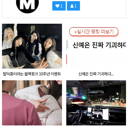
1
1
탈덕중이라는 블랙핑크 10주년 이벤트
신예은 진짜 기괴하다...
수준 ㄷㄷㄷㄷ