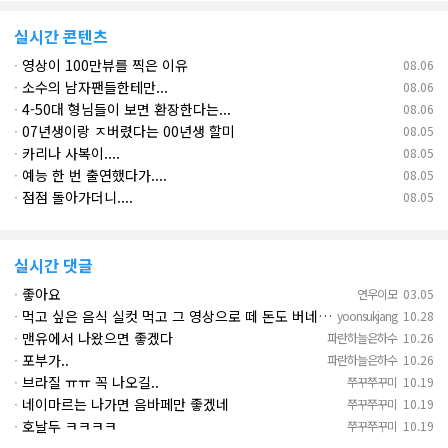
실시간 콘텐츠
·
영상이 100만뷰를 찍은 이유
08.06
·
소수의 남자팬들한테만...
08.06
·
4-50대 형님들이 보면 환장한다는...
08.06
·
07년생이랑 ㅈ버렸다는 00년생 할미
08.05
·
카리나 사복이....
08.05
·
예능 한 번 출연했다가....
08.05
·
점점 돌아가더니....
08.05
실시간 댓글
·
좋아요
연우이모
03.05
·
먹고 싶은 음식 실컷 먹고 그 영상으로 떼 돈도 버네 ㄷㄷ. 하고 싶은 것만 하고 부자되네.
yoonsukjang
10.28
·
맨유에서 나왔으면 좋겠다
파란하늘은하수
10.26
·
포부가..
파란하늘은하수
10.26
·
브라질 ㅠㅠ 꼭 나오길..
쭈꾸쭈꾸미
10.19
·
네이마르는 나가면 음바페만 좋겠네
쭈꾸쭈꾸미
10.19
·
호날두 ㅋㅋㅋㅋ
쭈꾸쭈꾸미
10.19