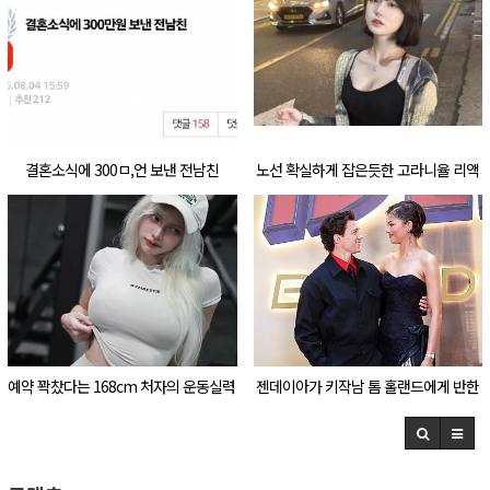
결혼소식에 300ㅁ,언 보낸 전남친
노선 확실하게 잡은듯한 고라니율 리액
션 수준 ㄷㄷㄷㄷ
예약 꽉찼다는 168cm 처자의 운동실력
젠데이아가 키작남 톰 홀랜드에게 반한
ㄷㄷㄷㄷ
날