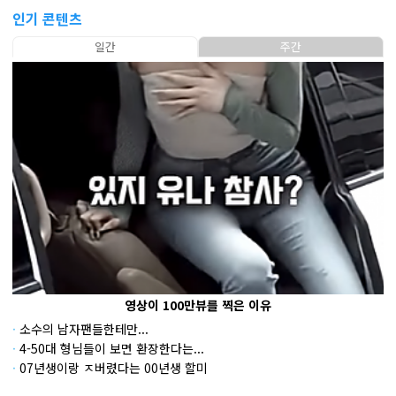
인기 콘텐츠
일간
주간
영상이 100만뷰를 찍은 이유
·
소수의 남자팬들한테만...
·
4-50대 형님들이 보면 환장한다는...
·
07년생이랑 ㅈ버렸다는 00년생 할미