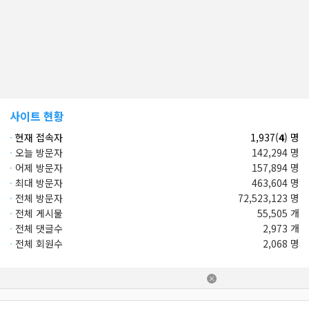
사이트 현황
·
현재 접속자
1,937(
4
) 명
·
오늘 방문자
142,294 명
·
어제 방문자
157,894 명
·
최대 방문자
463,604 명
·
전체 방문자
72,523,123 명
·
전체 게시물
55,505 개
·
전체 댓글수
2,973 개
·
전체 회원수
2,068 명
×