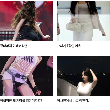
뒷태마저 이래버리면...
그녀가 1황인 이유
이럴꺼면 왜 치마를 입은거지???
여사친에서 바로 여친각...