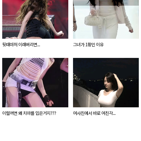
뒷태마저 이래버리면...
그녀가 1황인 이유
이럴꺼면 왜 치마를 입은거지???
여사친에서 바로 여친각...
.