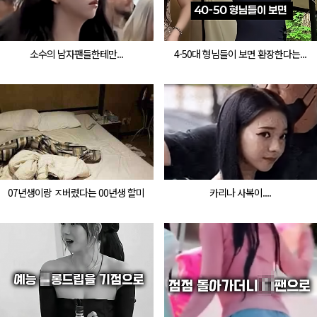
소수의 남자팬들한테만...
4-50대 형님들이 보면 환장한다는...
07년생이랑 ㅈ버렸다는 00년생 할미
카리나 사복이....