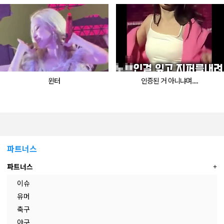
윈터
인증된 거 아니냐며....
파트너스
파트너스
이슈
유머
축구
야구