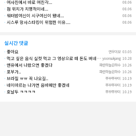
·
여사친에서 바로 여친각...
08.06
·
점 위치가 치명적이네...
08.06
·
워터밤여신이 시구여신이 됐네...
08.06
·
시스루 망사스타킹이 위험한 이유....
08.06
실시간 댓글
·
좋아요
연우이모
03.05
·
먹고 싶은 음식 실컷 먹고 그 영상으로 떼 돈도 버네 ㄷㄷ. 하고 싶은 것만 하고 부자되네.
yoonsukjang
10.28
·
맨유에서 나왔으면 좋겠다
파란하늘은하수
10.26
·
포부가..
파란하늘은하수
10.26
·
브라질 ㅠㅠ 꼭 나오길..
쭈꾸쭈꾸미
10.19
·
네이마르는 나가면 음바페만 좋겠네
쭈꾸쭈꾸미
10.19
·
호날두 ㅋㅋㅋㅋ
쭈꾸쭈꾸미
10.19