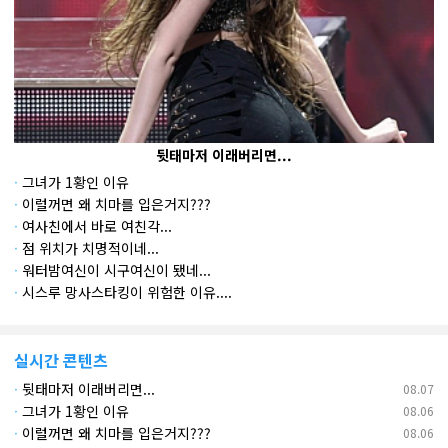
뒷태마저 이래버리면...
·
그녀가 1황인 이유
·
이럴꺼면 왜 치마를 입은거지???
·
여사친에서 바로 여친각...
·
점 위치가 치명적이네...
·
워터밤여신이 시구여신이 됐네...
·
시스루 망사스타킹이 위험한 이유....
실시간 콘텐츠
·
뒷태마저 이래버리면...
08.07
·
그녀가 1황인 이유
08.06
·
이럴꺼면 왜 치마를 입은거지???
08.06