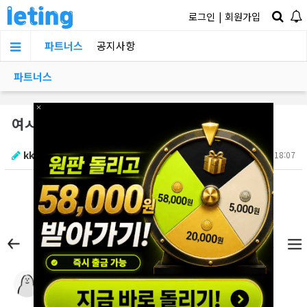
로그인
|
회원가입
파트너스
공지사항
파트너스
×
여ㅅ상ㅇ로 남친 극ㄹ 보낸썰
kkkkk1212
2025.10.12 18:07