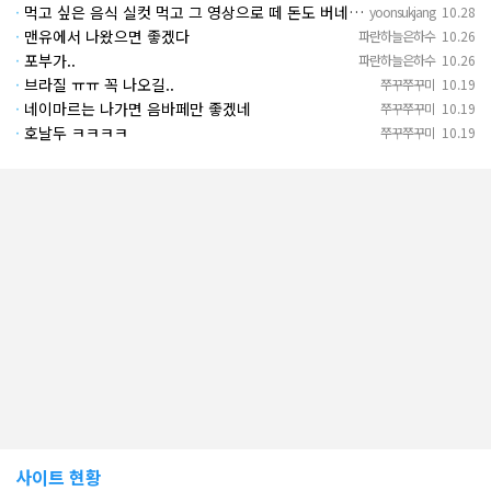
·
먹고 싶은 음식 실컷 먹고 그 영상으로 떼 돈도 버네 ㄷㄷ. 하고 싶은 것만 하고 부자되네.
yoonsukjang
10.28
·
맨유에서 나왔으면 좋겠다
파란하늘은하수
10.26
·
포부가..
파란하늘은하수
10.26
·
브라질 ㅠㅠ 꼭 나오길..
쭈꾸쭈꾸미
10.19
·
네이마르는 나가면 음바페만 좋겠네
쭈꾸쭈꾸미
10.19
·
호날두 ㅋㅋㅋㅋ
쭈꾸쭈꾸미
10.19
사이트 현황