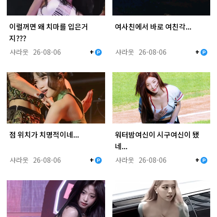
이럴꺼면 왜 치마를 입은거
여사친에서 바로 여친각...
지???
샤라웃
26-08-06
샤라웃
26-08-06
+
+
점 위치가 치명적이네...
워터밤여신이 시구여신이 됐
네...
샤라웃
26-08-06
샤라웃
26-08-06
+
+