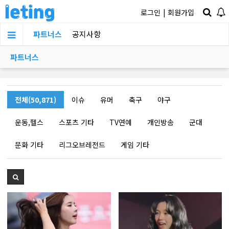
로그인
|
회원가입
파트너스
공지사항
파트너스
전체(50,871)
이슈
유머
축구
야구
운동,헬스
스포츠 기타
TV연예
개인방송
군대
문화 기타
리그오브레전드
게임 기타