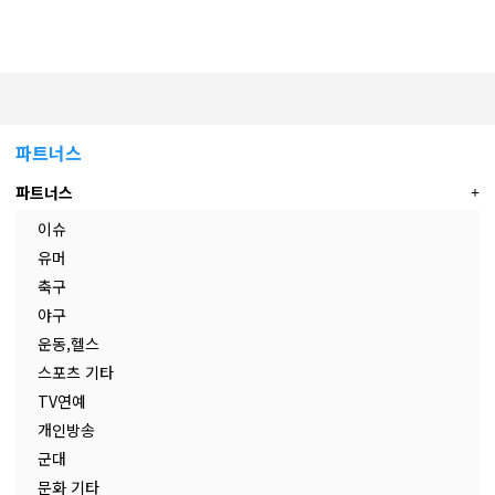
파트너스
파트너스
이슈
유머
축구
야구
운동,헬스
스포츠 기타
TV연예
개인방송
군대
문화 기타