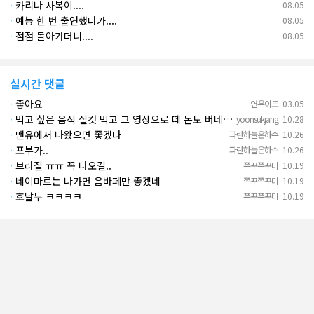
·
카리나 사복이....
08.05
·
예능 한 번 출연했다가....
08.05
·
점점 돌아가더니....
08.05
실시간 댓글
·
좋아요
연우이모
03.05
·
먹고 싶은 음식 실컷 먹고 그 영상으로 떼 돈도 버네 ㄷㄷ. 하고 싶은 것만 하고 부자되네.
yoonsukjang
10.28
·
맨유에서 나왔으면 좋겠다
파란하늘은하수
10.26
·
포부가..
파란하늘은하수
10.26
·
브라질 ㅠㅠ 꼭 나오길..
쭈꾸쭈꾸미
10.19
·
네이마르는 나가면 음바페만 좋겠네
쭈꾸쭈꾸미
10.19
·
호날두 ㅋㅋㅋㅋ
쭈꾸쭈꾸미
10.19