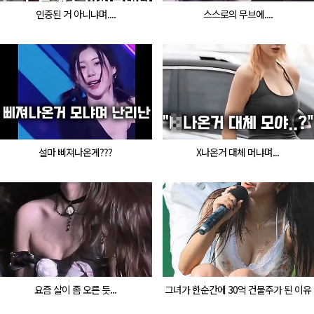
인증된 거 아니냐며....
스스로의 무브에....
설마 삐져나온게???
X나온거 대체 머냐며...
요즘 살이 좀 오른 듯...
그녀가 한순간에 30억 건물주가 된 이유