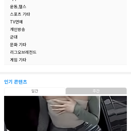
운동,헬스
스포츠 기타
TV연예
개인방송
군대
문화 기타
리그오브레전드
게임 기타
인기 콘텐츠
일간
주간