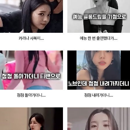
카리나 사복이....
예능 한 번 출연했다가....
점점 돌아가더니....
점점 내려가더니....