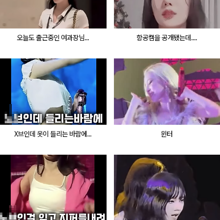
오늘도 출근중인 여과장님...
항공캠을 공개됐는데....
X브인데 옷이 들리는 바람에...
윈터