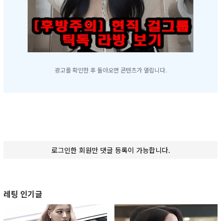
광고를 확인한 후 돌아오면 콘텐츠가 열립니다.
로그인한 회원만 댓글 등록이 가능합니다.
레팅 인기글