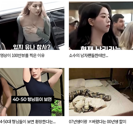
영상이 100만뷰를 찍은 이유
소수의 남자팬들한테만...
4-50대 형님들이 보면 환장한다는...
07년생이랑 ㅈ버렸다는 00년생 할미