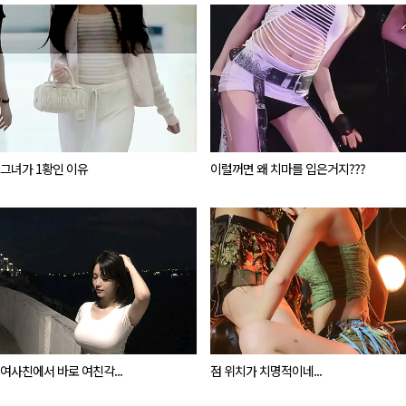
그녀가 1황인 이유
이럴꺼면 왜 치마를 입은거지???
여사친에서 바로 여친각...
점 위치가 치명적이네...