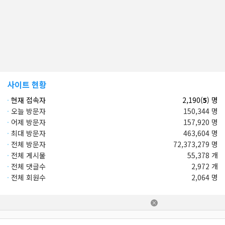
사이트 현황
·
현재 접속자
2,190(
5
) 명
·
오늘 방문자
150,344 명
·
어제 방문자
157,920 명
·
최대 방문자
463,604 명
·
전체 방문자
72,373,279 명
·
전체 게시물
55,378 개
·
전체 댓글수
2,972 개
·
전체 회원수
2,064 명
×