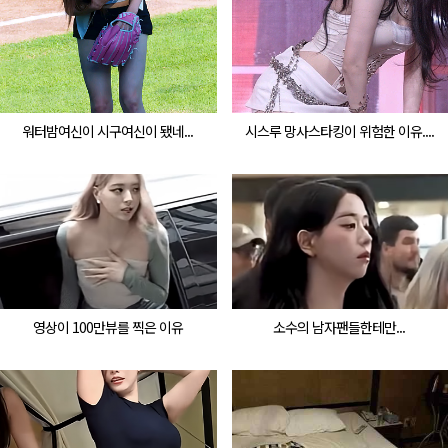
워터밤여신이 시구여신이 됐네...
시스루 망사스타킹이 위험한 이유....
영상이 100만뷰를 찍은 이유
소수의 남자팬들한테만...