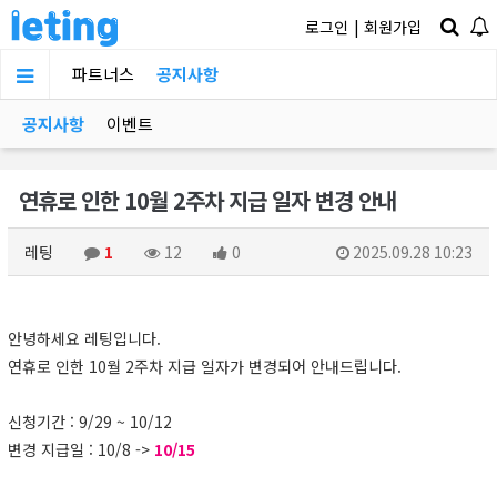
로그인
|
회원가입
파트너스
공지사항
공지사항
이벤트
연휴로 인한 10월 2주차 지급 일자 변경 안내
레팅
1
12
0
2025.09.28 10:23
안녕하세요 레팅입니다.
연휴로 인한 10월 2주차 지급 일자가 변경되어 안내드립니다.
신청기간 : 9/29 ~ 10/12
변경 지급일 : 10/8 ->
10/15