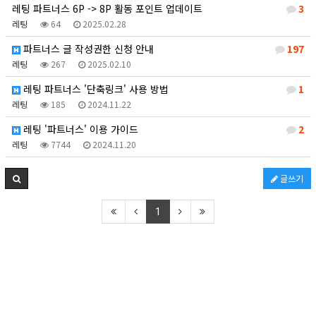
레팅 파트너스 6P -> 8P 활동 포인트 업데이트
3
레팅
64
2025.02.28
파트너스 글 작성권한 신청 안내
197
레팅
267
2025.02.10
레팅 파트너스 '단축링크' 사용 방법
1
레팅
185
2024.11.22
레팅 '파트너스' 이용 가이드
2
레팅
7744
2024.11.20
글쓰기
1