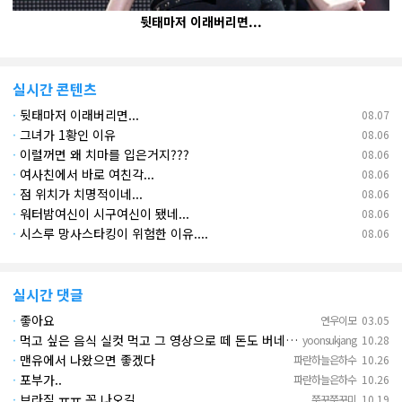
뒷태마저 이래버리면...
실시간 콘텐츠
·
뒷태마저 이래버리면...
08.07
·
그녀가 1황인 이유
08.06
·
이럴꺼면 왜 치마를 입은거지???
08.06
·
여사친에서 바로 여친각...
08.06
·
점 위치가 치명적이네...
08.06
·
워터밤여신이 시구여신이 됐네...
08.06
·
시스루 망사스타킹이 위험한 이유....
08.06
실시간 댓글
·
좋아요
연우이모
03.05
·
먹고 싶은 음식 실컷 먹고 그 영상으로 떼 돈도 버네 ㄷㄷ. 하고 싶은 것만 하고 부자되네.
yoonsukjang
10.28
·
맨유에서 나왔으면 좋겠다
파란하늘은하수
10.26
·
포부가..
파란하늘은하수
10.26
·
브라질 ㅠㅠ 꼭 나오길..
쭈꾸쭈꾸미
10.19